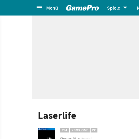
Menü
Spiele
Laserlife
PS4
XBOX ONE
PC
Genre: Musikspiel