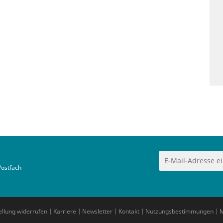
Postfach
ellung widerrufen
|
Karriere
|
Newsletter
|
Kontakt
|
Nutzungsbestimmungen
|
M