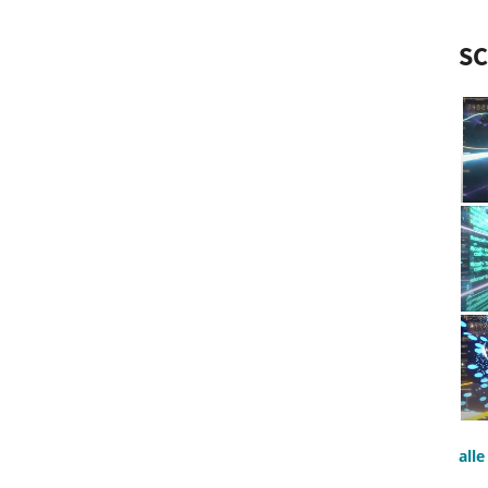
S
all