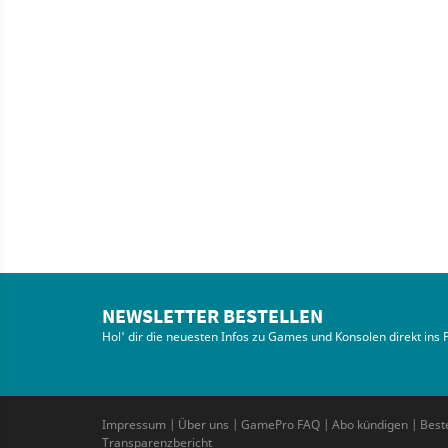
NEWSLETTER BESTELLEN
Hol' dir die neuesten Infos zu Games und Konsolen direkt ins 
Impressum
|
Über uns
|
GamePro FAQ
|
Abo kündigen
|
Best
Transparenzbericht