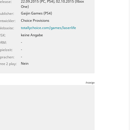
22.09.2015 (PC, PS4), 02.10.2015 (Xbox
elease:
One)
Gaijin Games (PS4)
ublisher:
Choice Provisions
ntwickler:
totallychoice.com/games/laserlife
ebseite:
keine Angabe
SK:
-
DRM:
-
pielzeit:
-
prachen:
Nein
ree 2 play: