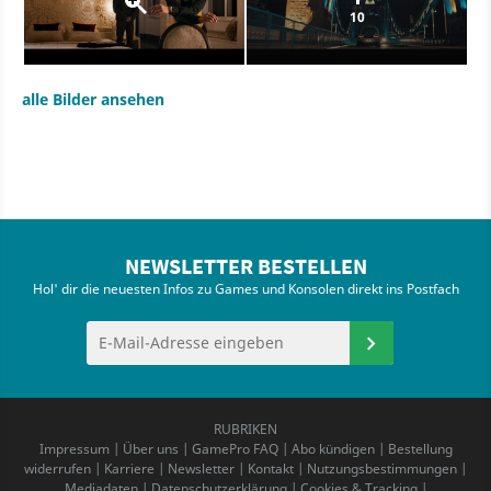
10
alle Bilder ansehen
NEWSLETTER BESTELLEN
Hol' dir die neuesten Infos zu Games und Konsolen direkt ins Postfach
RUBRIKEN
Impressum
|
Über uns
|
GamePro FAQ
|
Abo kündigen
|
Bestellung
widerrufen
|
Karriere
|
Newsletter
|
Kontakt
|
Nutzungsbestimmungen
|
Mediadaten
|
Datenschutzerklärung
|
Cookies & Tracking
|