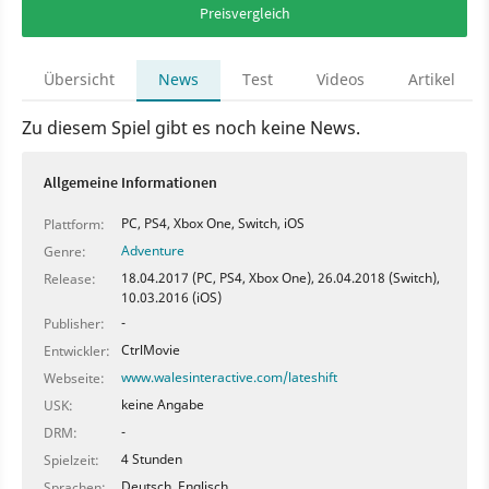
Preisvergleich
Übersicht
News
Test
Videos
Artikel
Zu diesem Spiel gibt es noch keine News.
Allgemeine Informationen
PC, PS4, Xbox One, Switch, iOS
Plattform:
Adventure
Genre:
18.04.2017 (PC, PS4, Xbox One), 26.04.2018 (Switch),
Release:
10.03.2016 (iOS)
-
Publisher:
CtrlMovie
Entwickler:
www.walesinteractive.com/lateshift
Webseite:
keine Angabe
USK:
-
DRM:
4 Stunden
Spielzeit:
Deutsch, Englisch
Sprachen: