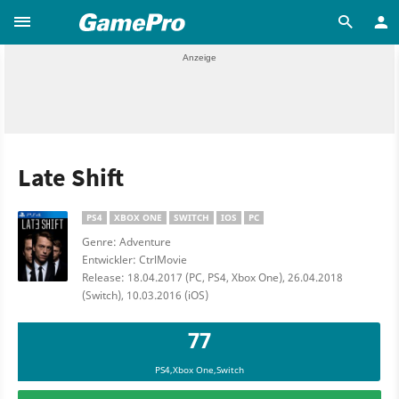
Late Shift
PS4
XBOX ONE
SWITCH
IOS
PC
Genre: Adventure
Entwickler: CtrlMovie
Release: 18.04.2017 (PC, PS4, Xbox One), 26.04.2018
(Switch), 10.03.2016 (iOS)
77
PS4,Xbox One,Switch