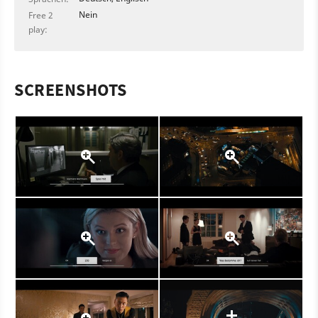
Nein
Free 2
play:
SCREENSHOTS