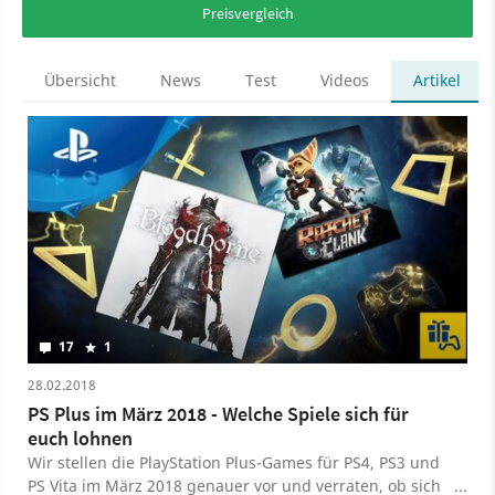
Preisvergleich
Übersicht
News
Test
Videos
Artikel
17
1
28.02.2018
PS Plus im März 2018 - Welche Spiele sich für
euch lohnen
Wir stellen die PlayStation Plus-Games für PS4, PS3 und
PS Vita im März 2018 genauer vor und verraten, ob sich