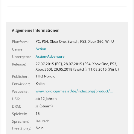
der Download für euch lohnt oder nicht.
Allgemeine Informationen
PC, PS4, Xbox One, Switch, PS3, Xbox 360, Wii U
Plattform:
Action
Genre:
Action-Adventure
Untergenre:
27.07.2015 (PC), 28.07.2015 (PS4, Xbox One, PS3,
Release:
Xbox 360), 29.05.2018 (Switch), 11.08.2015 (Wii U)
THQ Nordic
Publisher:
Kaiko
Entwickler:
www.nordicgames.at/de/index.php/product/…
Webseite:
ab 12 Jahren
USK:
Ja (Steam)
DRM:
15
Spielzeit:
Deutsch
Sprachen:
Nein
Free 2 play: