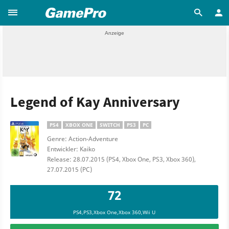
Legend of Kay Anniversary
PS4
XBOX ONE
SWITCH
PS3
PC
Genre: Action-Adventure
Entwickler: Kaiko
Release: 28.07.2015 (PS4, Xbox One, PS3, Xbox 360),
27.07.2015 (PC)
72
PS4,PS3,Xbox One,Xbox 360,Wii U