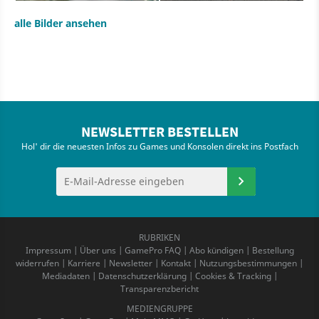
alle Bilder ansehen
NEWSLETTER BESTELLEN
Hol' dir die neuesten Infos zu Games und Konsolen direkt ins Postfach
RUBRIKEN
Impressum
|
Über uns
|
GamePro FAQ
|
Abo kündigen
|
Bestellung
widerrufen
|
Karriere
|
Newsletter
|
Kontakt
|
Nutzungsbestimmungen
|
Mediadaten
|
Datenschutzerklärung
|
Cookies & Tracking
|
Transparenzbericht
MEDIENGRUPPE