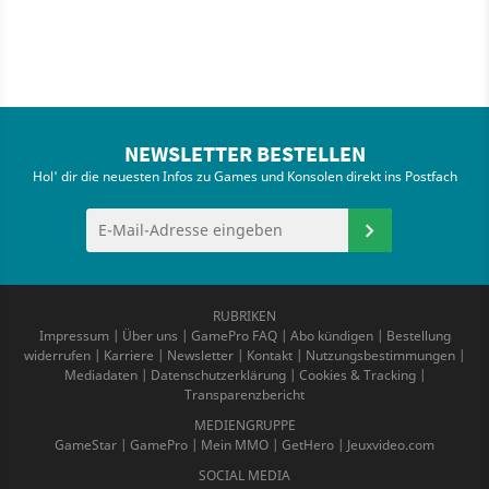
NEWSLETTER BESTELLEN
Hol' dir die neuesten Infos zu Games und Konsolen direkt ins Postfach
RUBRIKEN
Impressum
|
Über uns
|
GamePro FAQ
|
Abo kündigen
|
Bestellung
widerrufen
|
Karriere
|
Newsletter
|
Kontakt
|
Nutzungsbestimmungen
|
Mediadaten
|
Datenschutzerklärung
|
Cookies & Tracking
|
Transparenzbericht
MEDIENGRUPPE
GameStar
|
GamePro
|
Mein MMO
|
GetHero
|
Jeuxvideo.com
SOCIAL MEDIA