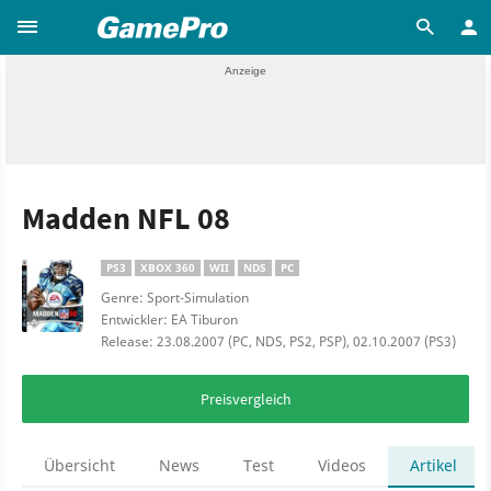
Madden NFL 08
PS3
XBOX 360
WII
NDS
PC
Genre: Sport-Simulation
Entwickler: EA Tiburon
Release: 23.08.2007 (PC, NDS, PS2, PSP), 02.10.2007 (PS3)
Preisvergleich
Übersicht
News
Test
Videos
Artikel