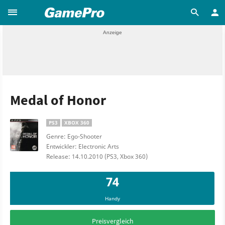
Medal of Honor
PS3
XBOX 360
Genre: Ego-Shooter
Entwickler: Electronic Arts
Release: 14.10.2010 (PS3, Xbox 360)
74
Handy
Preisvergleich