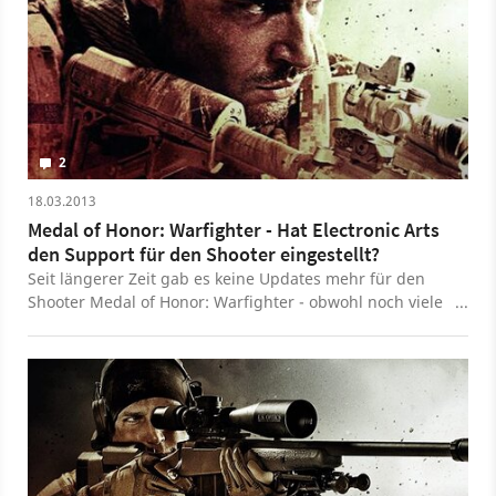
2
18.03.2013
Medal of Honor: Warfighter - Hat Electronic Arts
den Support für den Shooter eingestellt?
Seit längerer Zeit gab es keine Updates mehr für den
Shooter Medal of Honor: Warfighter - obwohl noch viele
Fehler im Spiel zu finden sind. Zudem scheint die
Kommunikation im offiziellen Forum sehr einseitig zu
sein. Eine Gruppe von Spielern will sich dieses Verhalten
seitens Electronic Arts nicht mehr bieten lassen.