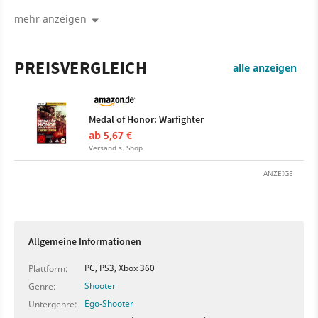
amerikanische Soldaten der Navy SEALs
Disziplinarmaßnahmen ergriffen.
mehr anzeigen
PREISVERGLEICH
alle anzeigen
Medal of Honor: Warfighter
ab 5,67 €
Versand s. Shop
ANZEIGE
Allgemeine Informationen
PC, PS3, Xbox 360
Plattform:
Shooter
Genre:
Ego-Shooter
Untergenre: