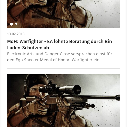
9
13.02.2013
MoH: Warfighter - EA lehnte Beratung durch Bin
Laden-Schützen ab
Electronic Arts und Danger Close versprachen einst für
den Ego-Shooter Medal of Honor: Warfighter ein
authentisches Erlebnis. Ermöglicht werden sollte dies
vor allem dank Beratung durch echter Soldaten. Einen
Freiwilligen lehnte man jedoch dafür ab: den Schützen,
der Osama Bin Laden erschoss.