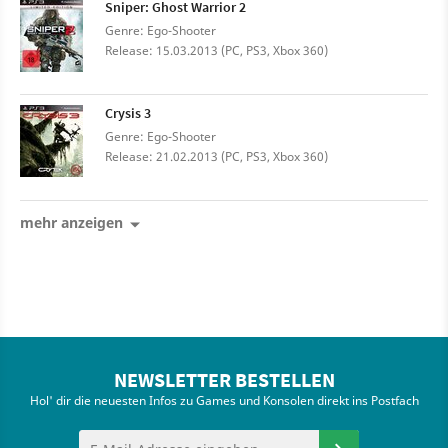
Sniper: Ghost Warrior 2
Genre: Ego-Shooter
Release: 15.03.2013 (PC, PS3, Xbox 360)
Crysis 3
Genre: Ego-Shooter
Release: 21.02.2013 (PC, PS3, Xbox 360)
mehr anzeigen
NEWSLETTER BESTELLEN
Hol' dir die neuesten Infos zu Games und Konsolen direkt ins Postfach