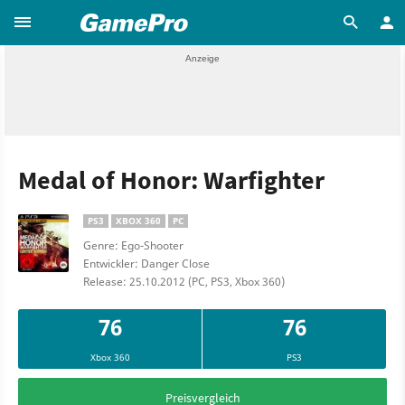
Medal of Honor: Warfighter
PS3
XBOX 360
PC
Genre: Ego-Shooter
Entwickler: Danger Close
Release: 25.10.2012 (PC, PS3, Xbox 360)
76
76
Xbox 360
PS3
Preisvergleich