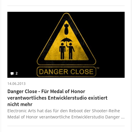
wieder verworfen wurde. Dass man über ein neues
Burnout nachdachte, dürfte niemanden verwundern.
Allerdings war Studiochef Alex Ward auch am Medal of
Honor-Franchise interessiert und arbeitete dafür sogar
ein Konzept aus.
2
14.06.2013
Danger Close - Für Medal of Honor
verantwortliches Entwicklerstudio existiert
nicht mehr
Electronic Arts hat das für den Reboot der Shooter-Reihe
Medal of Honor verantwortliche Entwicklerstudio Danger
Close geschlossen. Viele der Mitarbeiter wurden auf
andere Projekte verteilt.