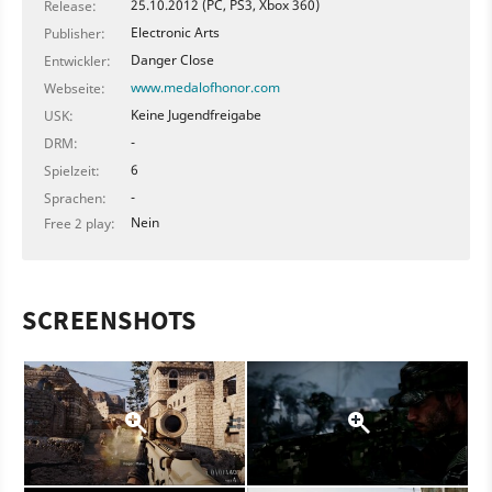
25.10.2012 (PC, PS3, Xbox 360)
Release:
Electronic Arts
Publisher:
Danger Close
Entwickler:
www.medalofhonor.com
Webseite:
Keine Jugendfreigabe
USK:
-
DRM:
6
Spielzeit:
-
Sprachen:
Nein
Free 2 play:
SCREENSHOTS