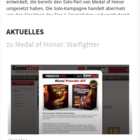
entwickelt, die bereits den Solo-Part von Medal of Honor
umgesetzt haben. Die Solo-Kampagne handelt abermals
von den Einsätzen der Tier-1-Spezialisten und spielt damit
nicht in einem historischen Szenario, sondern in der
Gegenwart. Diesmal geht es allerdings nicht nur nach
AKTUELLES
Afghanistan sondern in Einsätze rund um die Welt, von der
Geiselbefreiung auf den Philippinen bis zur Beseitigung der
zu Medal of Honor: Warfighter
Bedrohung durch Piraten an der Küste von Somalia. Sowohl
beim Solo- als auch beim Mehrspieler-Modus kommt die
Frostbite-2.0-Engine zum Einsatz. Das Spiel bietet 12
verschiedene Tier 1-Einheiten aus verschiedenen Ländern,
darunter das australische SASR, der britische SAS, das
deutsche KSK und die polnische GROM. Zum ersten Mal in
der Reihe gibt es bei Medal of Honor Warfighter ein
multinationales Tier 1 Blau-gegen-Blau-Teamplay, bei dem
die allerbesten Kämpfer der Welt online gegeneinander
antreten.
Spiel
PC
PlayStation 3
Xbox 360
PlayStation
Xbox
Action
Ego-Shooter
Electronic Arts