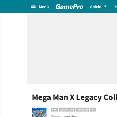
Menü
Spiele
Mega Man X Legacy Coll
PS4
XBOX ONE
SWITCH
PC
Genre: Jump&Run