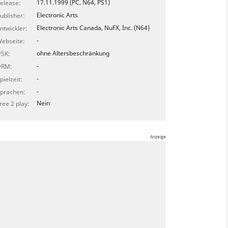
17.11.1999 (PC, N64, PS1)
elease:
Electronic Arts
ublisher:
Electronic Arts Canada, NuFX, Inc. (N64)
ntwickler:
-
ebseite:
ohne Altersbeschränkung
SK:
-
DRM:
-
pielzeit:
-
prachen:
Nein
ree 2 play: