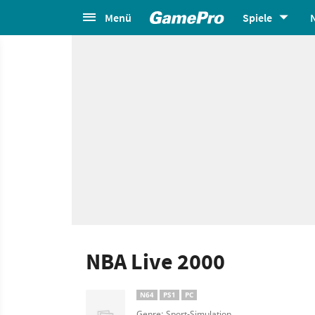
Menü
Spiele
NBA Live 2000
N64
PS1
PC
Genre: Sport-Simulation