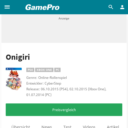
Onigiri
PS4
XBOX ONE
PC
Genre: Online-Rollenspiel
Entwickler: CyberStep
Release: 06.10.2015 (PS4), 02.10.2015 (Xbox One),
01.07.2014 (PC)
Preisvergleich
Übersicht
News
Test
Videos
Artikel