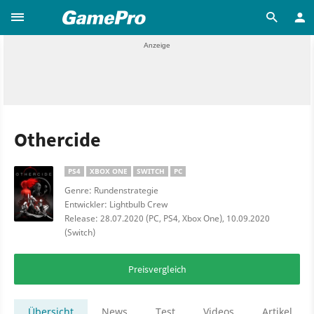
Othercide
PS4
XBOX ONE
SWITCH
PC
Genre: Rundenstrategie
Entwickler: Lightbulb Crew
Release: 28.07.2020 (PC, PS4, Xbox One), 10.09.2020
(Switch)
Preisvergleich
Übersicht
News
Test
Videos
Artikel