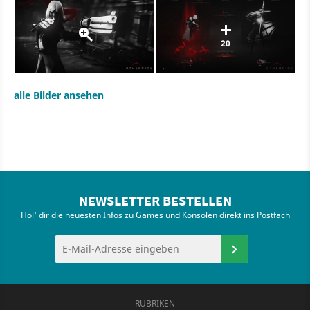
20
alle Bilder ansehen
NEWSLETTER BESTELLEN
Hol' dir die neuesten Infos zu Games und Konsolen direkt ins Postfach
RUBRIKEN