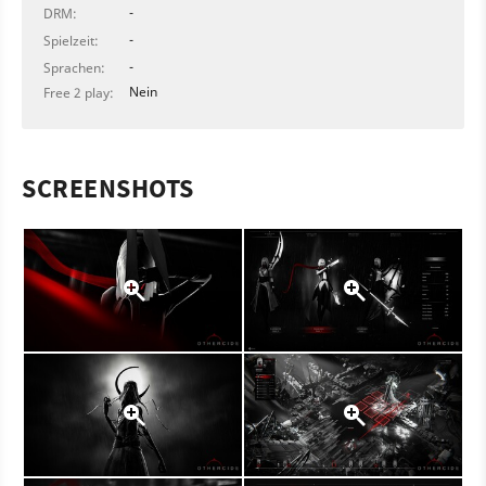
-
DRM:
-
Spielzeit:
-
Sprachen:
Nein
Free 2 play:
SCREENSHOTS