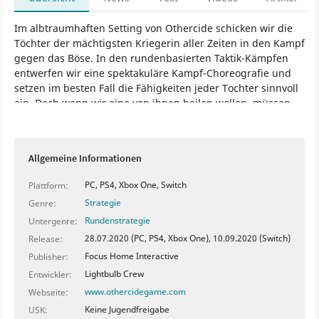
Im albtraumhaften Setting von Othercide schicken wir die
Töchter der mächtigsten Kriegerin aller Zeiten in den Kampf
gegen das Böse. In den rundenbasierten Taktik-Kämpfen
entwerfen wir eine spektakuläre Kampf-Choreografie und
setzen im besten Fall die Fähigkeiten jeder Tochter sinnvoll
ein. Doch wenn wir eine von ihnen heilen wollen, müssen
wir eine andere opfern. Mit derlei Entscheidungen kämpfen
wir uns durch die Story und decken nach und nach den
Ursprung der Albtraumkreaturen auf.
Allgemeine Informationen
Spiel
PC
Rundenstrategie
Strategie
Lightbulb Crew
PC, PS4, Xbox One, Switch
Plattform:
Othercide
Strategie
Genre:
Rundenstrategie
Untergenre:
28.07.2020 (PC, PS4, Xbox One), 10.09.2020 (Switch)
Release:
Focus Home Interactive
Publisher:
Lightbulb Crew
Entwickler:
www.othercidegame.com
Webseite:
Keine Jugendfreigabe
USK: