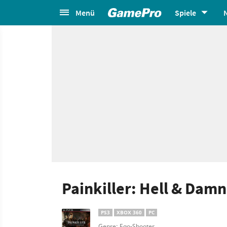
Menü
Spiele
Painkiller: Hell & Dam
PS3
XBOX 360
PC
Genre: Ego-Shooter