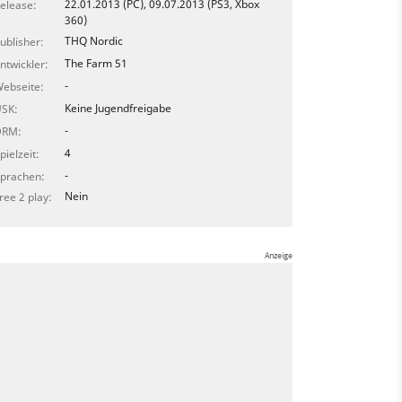
22.01.2013 (PC), 09.07.2013 (PS3, Xbox
elease:
360)
THQ Nordic
ublisher:
The Farm 51
ntwickler:
-
ebseite:
Keine Jugendfreigabe
SK:
-
DRM:
4
pielzeit:
-
prachen:
Nein
ree 2 play: