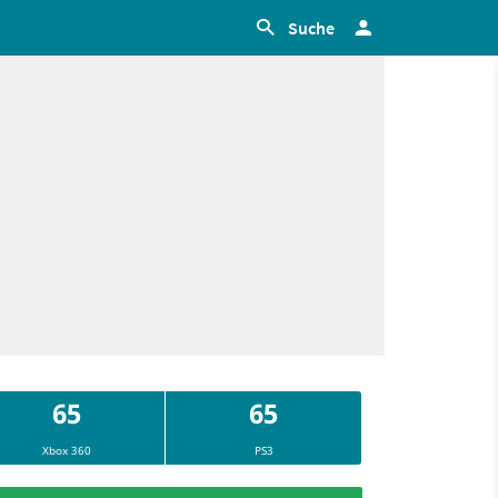
Suche
65
65
Xbox 360
PS3