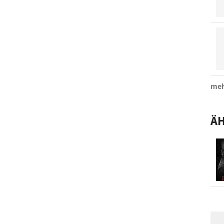
meh
ÄH