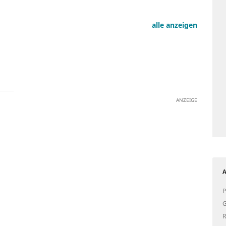
alle anzeigen
ANZEIGE
A
P
G
R