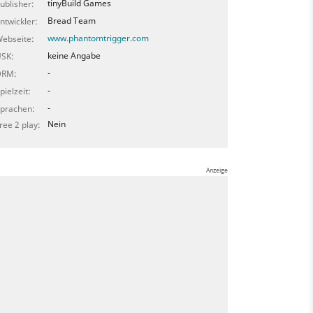
tinyBuild Games
ublisher:
Bread Team
ntwickler:
www.phantomtrigger.com
ebseite:
keine Angabe
SK:
-
DRM:
-
pielzeit:
-
prachen:
Nein
ree 2 play: