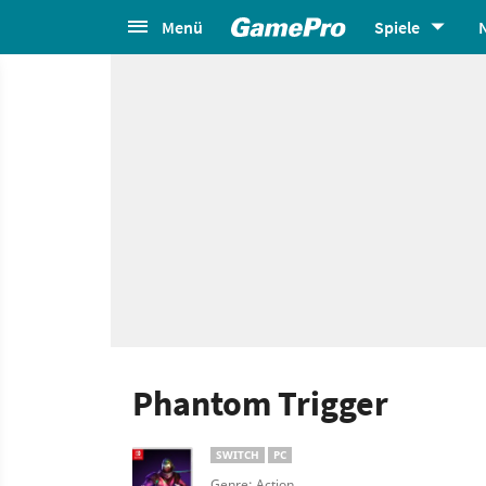
Menü
Spiele
Phantom Trigger
SWITCH
PC
Genre: Action