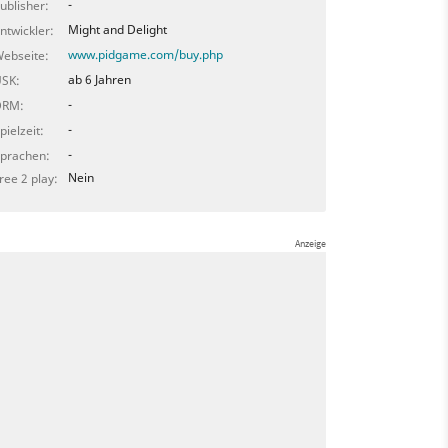
-
ublisher:
Might and Delight
ntwickler:
www.pidgame.com/buy.php
ebseite:
ab 6 Jahren
SK:
-
DRM:
-
pielzeit:
-
prachen:
Nein
ree 2 play: