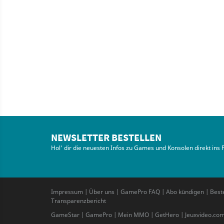
NEWSLETTER BESTELLEN
Hol' dir die neuesten Infos zu Games und Konsolen direkt ins 
Impressum
|
Über uns
|
GamePro FAQ
|
Abo kündigen
|
Best
Transparenzbericht
GameStar
|
GamePro
|
Mein MMO
|
GetHero
|
Jeuxvideo.co