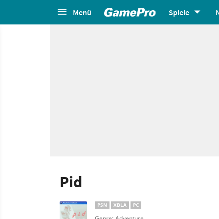
Menü
Spiele
Pid
PSN
XBLA
PC
Genre: Adventure