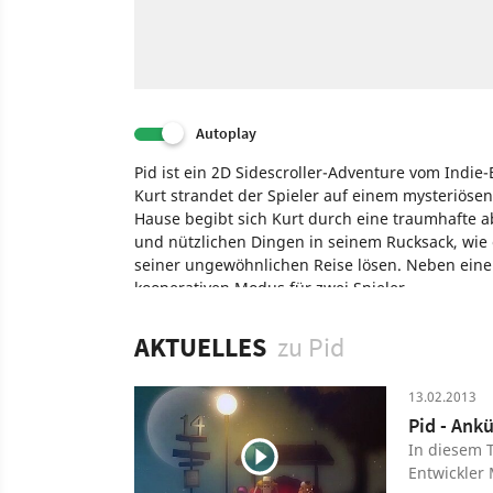
Autoplay
Pid ist ein 2D Sidescroller-Adventure vom Indie
Kurt strandet der Spieler auf einem mysteriöse
Hause begibt sich Kurt durch eine traumhafte a
und nützlichen Dingen in seinem Rucksack, wie 
seiner ungewöhnlichen Reise lösen. Neben eine
kooperativen Modus für zwei Spieler.
Spiel
PC
PlayStation Network
Xbox Live Arcade
AKTUELLES
zu Pid
13.02.2013
Pid - Ank
In diesem T
Entwickler