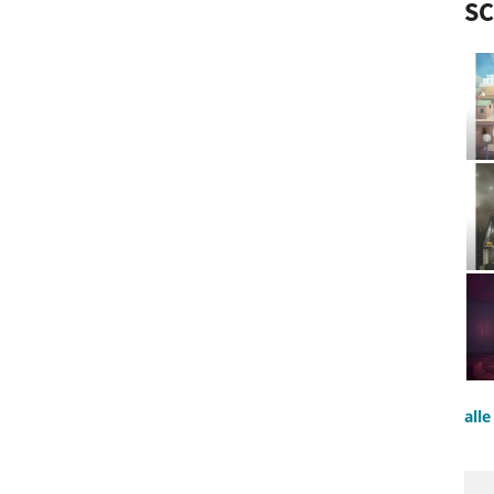
S
all