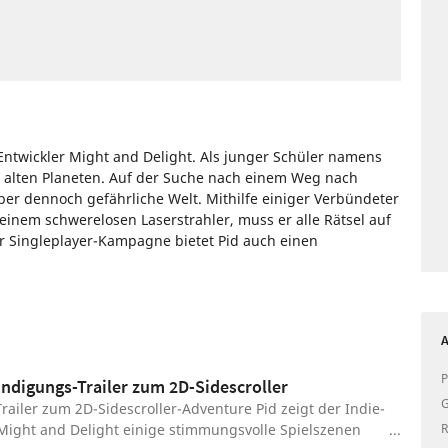
-Entwickler Might and Delight. Als junger Schüler namens
n alten Planeten. Auf der Suche nach einem Weg nach
ber dennoch gefährliche Welt. Mithilfe einiger Verbündeter
einem schwerelosen Laserstrahler, muss er alle Rätsel auf
r Singleplayer-Kampagne bietet Pid auch einen
PlayStation
Xbox
Adventure
Might and Delight
Pid
A
P
ündigungs-Trailer zum 2D-Sidescroller
G
railer zum 2D-Sidescroller-Adventure Pid zeigt der Indie-
 Might and Delight einige stimmungsvolle Spielszenen
R