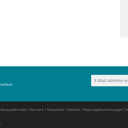
Postfach
ellung widerrufen
|
Karriere
|
Newsletter
|
Kontakt
|
Nutzungsbestimmungen
|
M
m