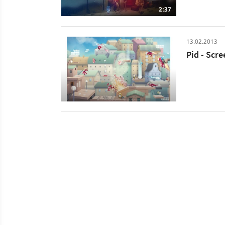
und Bossge
2:37
13.02.2013
Pid - Scr