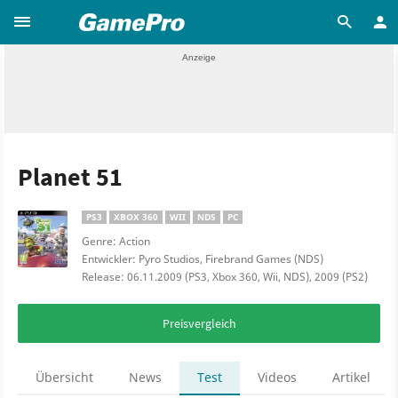
Planet 51
PS3
XBOX 360
WII
NDS
PC
Genre: Action
Entwickler: Pyro Studios, Firebrand Games (NDS)
Release: 06.11.2009 (PS3, Xbox 360, Wii, NDS), 2009 (PS2)
Preisvergleich
Übersicht
News
Test
Videos
Artikel