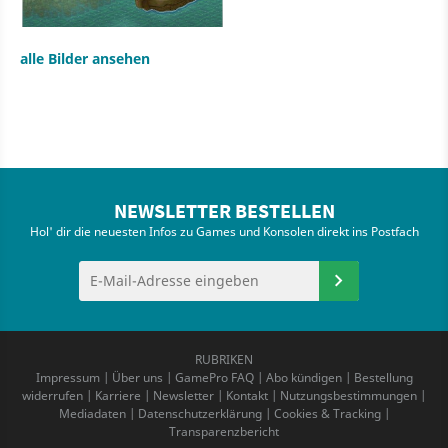
alle Bilder ansehen
NEWSLETTER BESTELLEN
Hol' dir die neuesten Infos zu Games und Konsolen direkt ins Postfach
RUBRIKEN
Impressum
|
Über uns
|
GamePro FAQ
|
Abo kündigen
|
Bestellung
widerrufen
|
Karriere
|
Newsletter
|
Kontakt
|
Nutzungsbestimmungen
|
Mediadaten
|
Datenschutzerklärung
|
Cookies & Tracking
|
Transparenzbericht