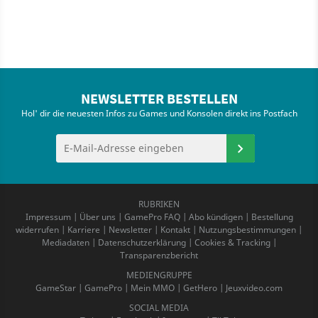
NEWSLETTER BESTELLEN
Hol' dir die neuesten Infos zu Games und Konsolen direkt ins Postfach
RUBRIKEN
Impressum
|
Über uns
|
GamePro FAQ
|
Abo kündigen
|
Bestellung
widerrufen
|
Karriere
|
Newsletter
|
Kontakt
|
Nutzungsbestimmungen
|
Mediadaten
|
Datenschutzerklärung
|
Cookies & Tracking
|
Transparenzbericht
MEDIENGRUPPE
GameStar
|
GamePro
|
Mein MMO
|
GetHero
|
Jeuxvideo.com
SOCIAL MEDIA