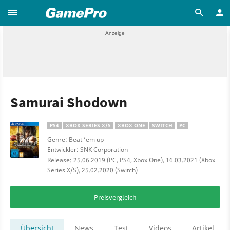
Samurai Shodown
PS4
XBOX SERIES X/S
XBOX ONE
SWITCH
PC
Genre: Beat ’em up
Entwickler: SNK Corporation
Release: 25.06.2019 (PC, PS4, Xbox One), 16.03.2021 (Xbox
Series X/S), 25.02.2020 (Switch)
Preisvergleich
Übersicht
News
Test
Videos
Artikel