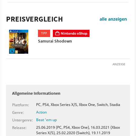
vor allem natürlich Gameplay-Szenen aus den Duellen
zu sehen. Es werden aber auch einige Features
PREISVERGLEICH
vorgestellt, etwa das Dojo zum Trainieren oder der
alle anzeigen
»Geist«: ein von der KI erstelltes Abbild des Kampfstil
des Spielers. Samurai Shodown ist der zwölfte Teil der
TIPP
Reihe und ein Prequel des Originals von 1993.
Samurai Shodown
ANZEIGE
Allgemeine Informationen
PC, PS4, Xbox Series X/S, Xbox One, Switch, Stadia
Plattform:
Action
Genre:
Beat ’em up
Untergenre:
25.06.2019 (PC, PS4, Xbox One), 16.03.2021 (Xbox
Release:
Series X/S), 25.02.2020 (Switch), 19.11.2019