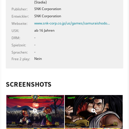
(Stadia)
SNK Corporation
Publisher:
SNK Corporation
Entwickler:
www.snk-corp.co.jp/us/games/samuraishodo…
Webseite:
ab 16 Jahren
USK:
-
DRM:
-
Spielzeit:
-
Sprachen:
Nein
Free 2 play:
SCREENSHOTS