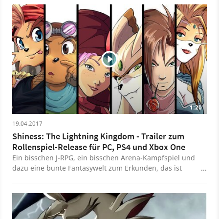
1:20
19.04.2017
Shiness: The Lightning Kingdom - Trailer zum
Rollenspiel-Release für PC, PS4 und Xbox One
Ein bisschen J-RPG, ein bisschen Arena-Kampfspiel und
dazu eine bunte Fantasywelt zum Erkunden, das ist
Shiness: The Lightning Kingdom. Das Rollenspiel vom
französischen Entwickler Enigami ist seit dem 18.4.2017
für PC, PS4 undd Xbox One zu haben und erzählt die
Geschichte von fünf unwahrscheinlichen Verbündeten,