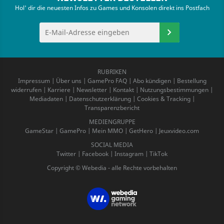
Hol' dir die neuesten Infos zu Games und Konsolen direkt ins Postfach
RUBRIKEN
Impressum
|
Über uns
|
GamePro FAQ
|
Abo kündigen
|
Bestellung
widerrufen
|
Karriere
|
Newsletter
|
Kontakt
|
Nutzungsbestimmungen
|
Mediadaten
|
Datenschutzerklärung
|
Cookies & Tracking
|
Transparenzbericht
MEDIENGRUPPE
GameStar
|
GamePro
|
Mein MMO
|
GetHero
|
Jeuxvideo.com
SOCIAL MEDIA
Twitter
|
Facebook
|
Instagram
|
TikTok
Copyright © Webedia - alle Rechte vorbehalten