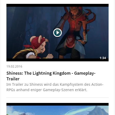
Szenen aus dem Rollenspiel, das auch viele Elemente
aus Erkundungs- und Actionspielen übernimmt. Wir
bekommen auch einen Blick auf das aktive
Kampfsystem, das von RPG-Elementen erweitert wird.
Dabei kommt auch der Einfluss von JRPGs zur Sprache.
Shiness: The Lightning Kingdom spielt auf dem Planeten
Mahera, der auseinanderzubrechen droht. Der Spieler
übernimmt die Steuerung von Chado und seine
Begleiter und bereist an Bord eines Flugschiffs die
Himmlischen Inseln.
1:34
19.02.2016
Shiness: The Lightning Kingdom - Gameplay-
Trailer
Im Trailer zu Shiness wird das Kampfsystem des Action-
RPGs anhand eniger Gameplay-Szenen erklärt.