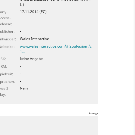
U)
17.11.2014 (PC)
arly-
ccess-
elease:
-
ublisher:
Wales Interactive
ntwickler:
www.walesinteractive.com/#!soul-axiom/c
ebseite:
1…
keine Angabe
SK:
-
DRM:
-
pielzeit:
-
prachen:
Nein
ree 2
lay: