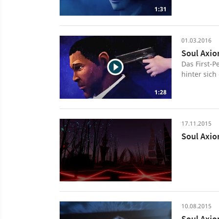
Axiom, das 
1:31
digitalisie
vergleichsw
Rätsel ohn
01.03.2016
teilweise 
Soul Axio
Das First-P
hinter sich
verfügbar. 
1:28
17.11.2015
Soul Axio
10.08.2015
Soul Axio