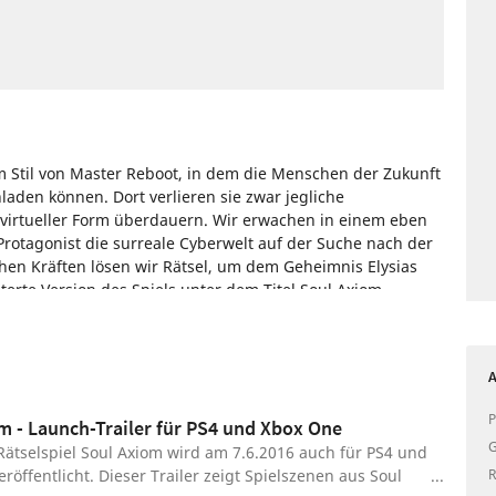
 im Stil von Master Reboot, in dem die Menschen der Zukunft
laden können. Dort verlieren sie zwar jegliche
virtueller Form überdauern. Wir erwachen in einem eben
rotagonist die surreale Cyberwelt auf der Suche nach der
chen Kräften lösen wir Rätsel, um dem Geheimnis Elysias
erte Version des Spiels unter dem Titel Soul Axiom
witch veröffentlicht.
tendo
PlayStation
Xbox
Adventure
A
P
m - Launch-Trailer für PS4 und Xbox One
G
Rätselspiel Soul Axiom wird am 7.6.2016 auch für PS4 und
röffentlicht. Dieser Trailer zeigt Spielszenen aus Soul
R