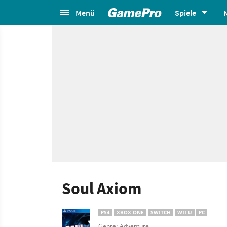
Menü
Spiele
Soul Axiom
PS4
XBOX ONE
SWITCH
WII U
PC
Genre: Adventure