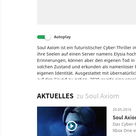
Autoplay
Soul Axiom ist ein futuristischer Cyber-Thriller
ihre Seelen auf einen Server namens Elysia hoch
Erinnerungen, können aber den eigenen Tod in 
solchen Zustand und erkunden als namenloser P
eigenen Identität. Ausgestattet mit übernatürli
auf den Grund zu gehen. 2020 wurde eine erweit
Rebooted mit vielen Verbesserungen für PC und S
AKTUELLES
zu Soul Axiom
Spiel
PC
PlayStation 4
Wii U
Xbox One
Nin
20.05.2016
Soul Axio
Das Cyber-
Xbox One ve