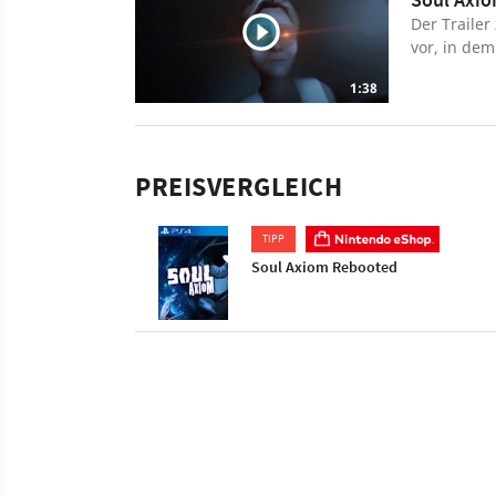
Der Trailer
vor, in dem
um den Tod
1:38
PREISVERGLEICH
TIPP
Soul Axiom Rebooted