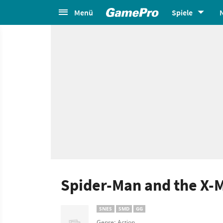
Menü
Spiele
Spider-Man and the X-
SNES
SMD
GG
Genre: Action