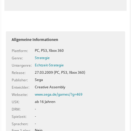
Allgemeine Informationen
PC, PS3, Xbox 360
Plattform:
Strategie
Genre:
Echtzeit-Strategie
Untergenre:
27.03.2009 (PC, PS3, Xbox 360)
Release:
Sega
Publisher:
Creative Assembly
Entwickler:
www.sega.de/games/?g=469
Webseite:
ab 16 Jahren
USK:
-
DRM:
-
Spielzeit:
-
Sprachen:
Nein
Free 2 play: