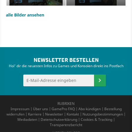
alle Bilder ansehen
NEWSLETTER BESTELLEN
Hol' dir die neuesten Infos zu Games und Konsolen direkt ins Postfach
RUBRIKEN
Impressum
|
Über uns
|
GamePro FAQ
|
Abo kündigen
|
Bestellung
widerrufen
|
Karriere
|
Newsletter
|
Kontakt
|
Nutzungsbestimmungen
|
Mediadaten
|
Datenschutzerklärung
|
Cookies & Tracking
|
Transparenzbericht