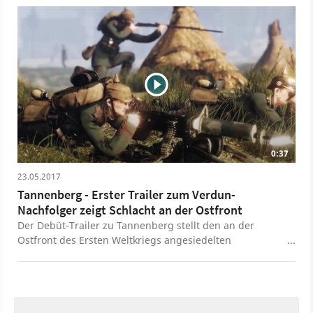
0:37
23.05.2017
Tannenberg - Erster Trailer zum Verdun-
Nachfolger zeigt Schlacht an der Ostfront
Der Debüt-Trailer zu Tannenberg stellt den an der
Ostfront des Ersten Weltkriegs angesiedelten
Multiplayer-Shooter vor. Tannenberg ist eine
eigenständige Erweiterung von Verdun und setzt die
Reihe unter dem gemeinsamen Titel »1914-1918« fort.
Diesmal treten die Zentralmächte in Form von