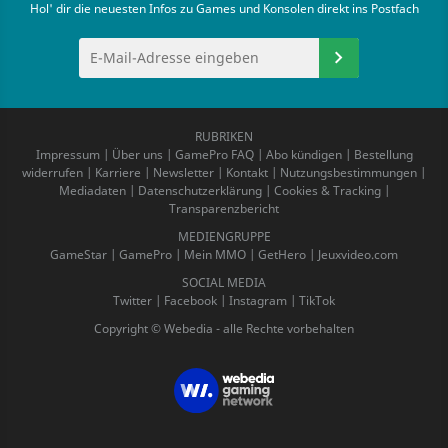
Hol' dir die neuesten Infos zu Games und Konsolen direkt ins Postfach
RUBRIKEN
Impressum
|
Über uns
|
GamePro FAQ
|
Abo kündigen
|
Bestellung
widerrufen
|
Karriere
|
Newsletter
|
Kontakt
|
Nutzungsbestimmungen
|
Mediadaten
|
Datenschutzerklärung
|
Cookies & Tracking
|
Transparenzbericht
MEDIENGRUPPE
GameStar
|
GamePro
|
Mein MMO
|
GetHero
|
Jeuxvideo.com
SOCIAL MEDIA
Twitter
|
Facebook
|
Instagram
|
TikTok
Copyright © Webedia - alle Rechte vorbehalten