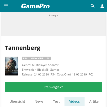
Tannenberg
PS4
XBOX ONE
PC
Genre: Multiplayer-Shooter
Entwickler: BlackMill Games
Release: 24.07.2020 (PS4, Xbox One), 13.02.2019 (PC)
Preisvergleich
Übersicht
News
Test
Videos
Artikel