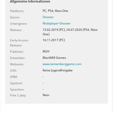
Österreich-Ungarn gegen Russland an. Im Vergleich zur
Allgemeine Informationen
Westfront waren die Schlachten im Ersten Weltkrieg hier
keine statischen Grabenkämpfe, sondern mobiler und
PC, PS4, Xbox One
Plattform:
dynamischer, was sich auch im Gameplay von
Shooter
Genre:
Tannenberg widerspiegeln soll. Tannenberg unterstützt
Multiplayer-Shooter
Untergenre:
erstmals Schlachten mit bis zu 64 Teilnehmern und setzt
13.02.2019 (PC), 24.07.2020 (PS4, Xbox
Release:
wie sein Vorgänger Verdun auf ein sehr authentisches
One)
Spielgefühl - so sind wenige Treffer tödlich und es gibt
16.11.2017 (PC)
Early-Access-
nur minimale HUD-Anzeigen.
Release:
M2H
Publisher:
BlackMill Games
Entwickler:
www.tannenberggame.com
Webseite:
Keine Jugendfreigabe
USK:
-
DRM:
-
Spielzeit:
-
Sprachen:
Nein
Free 2 play: