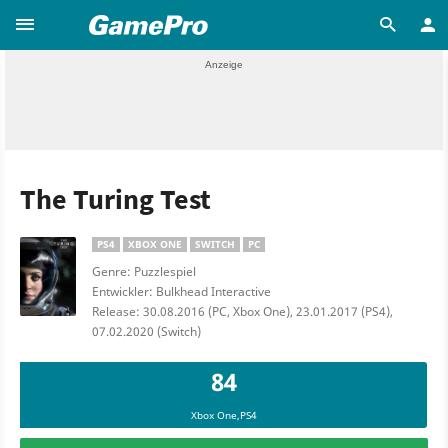
The Turing Test
PS4
XBOX ONE
SWITCH
PC
Genre: Puzzlespiel
Entwickler: Bulkhead Interactive
Release: 30.08.2016 (PC, Xbox One), 23.01.2017 (PS4),
07.02.2020 (Switch)
84
Xbox One,PS4