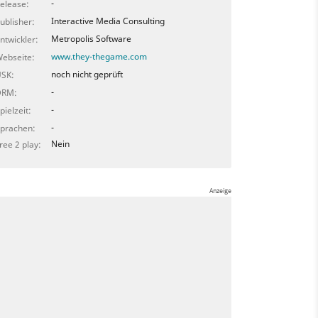
-
elease:
Interactive Media Consulting
ublisher:
Metropolis Software
ntwickler:
www.they-thegame.com
ebseite:
noch nicht geprüft
SK:
-
DRM:
-
pielzeit:
-
prachen:
Nein
ree 2 play: