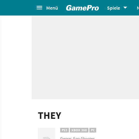
Menü
Spiele
THEY
PS3
XBOX 360
PC
Genre: Ego-Shooter