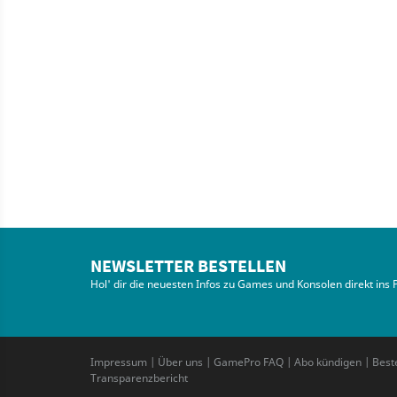
NEWSLETTER BESTELLEN
Hol' dir die neuesten Infos zu Games und Konsolen direkt ins 
Impressum
|
Über uns
|
GamePro FAQ
|
Abo kündigen
|
Best
Transparenzbericht