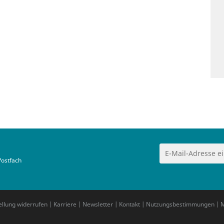
Postfach
ellung widerrufen
|
Karriere
|
Newsletter
|
Kontakt
|
Nutzungsbestimmungen
|
M