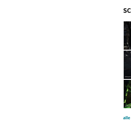
S
all