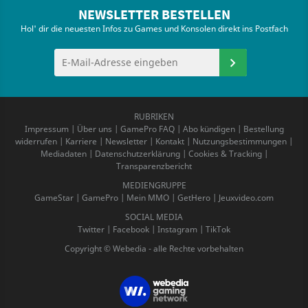
NEWSLETTER BESTELLEN
Hol' dir die neuesten Infos zu Games und Konsolen direkt ins Postfach
RUBRIKEN
Impressum
|
Über uns
|
GamePro FAQ
|
Abo kündigen
|
Bestellung
widerrufen
|
Karriere
|
Newsletter
|
Kontakt
|
Nutzungsbestimmungen
|
Mediadaten
|
Datenschutzerklärung
|
Cookies & Tracking
|
Transparenzbericht
MEDIENGRUPPE
GameStar
|
GamePro
|
Mein MMO
|
GetHero
|
Jeuxvideo.com
SOCIAL MEDIA
Twitter
|
Facebook
|
Instagram
|
TikTok
Copyright © Webedia - alle Rechte vorbehalten