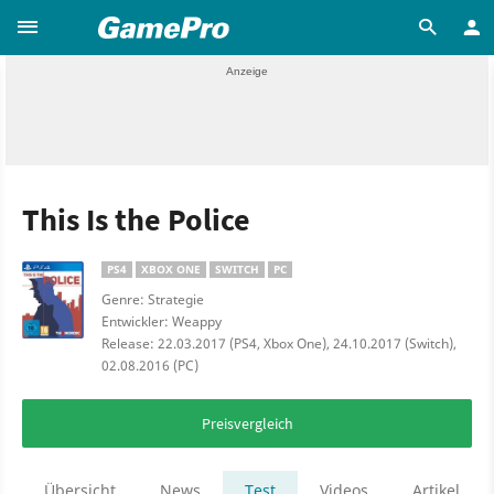
This Is the Police
PS4
XBOX ONE
SWITCH
PC
Genre: Strategie
Entwickler: Weappy
Release: 22.03.2017 (PS4, Xbox One), 24.10.2017 (Switch),
02.08.2016 (PC)
Preisvergleich
Übersicht
News
Test
Videos
Artikel