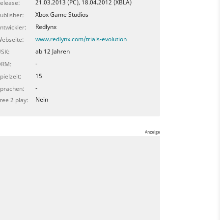
21.03.2013 (PC), 18.04.2012 (XBLA)
elease:
Xbox Game Studios
ublisher:
Redlynx
ntwickler:
www.redlynx.com/trials-evolution
ebseite:
ab 12 Jahren
SK:
-
DRM:
15
pielzeit:
-
prachen:
Nein
ree 2 play: