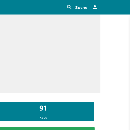
Suche
91
XBLA