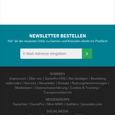
NEWSLETTER BESTELLEN
Hol' dir die neuesten Infos zu Games und Konsolen direkt ins Postfach
RUBRIKEN
Impressum
|
Über uns
|
GamePro FAQ
|
Abo kündigen
|
Bestellung
widerrufen
|
Karriere
|
Newsletter
|
Kontakt
|
Nutzungsbestimmungen
|
Mediadaten
|
Datenschutzerklärung
|
Cookies & Tracking
|
Transparenzbericht
MEDIENGRUPPE
GameStar
|
GamePro
|
Mein MMO
|
GetHero
|
Jeuxvideo.com
SOCIAL MEDIA