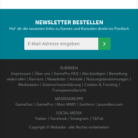
NEWSLETTER BESTELLEN
Hol' dir die neuesten Infos zu Games und Konsolen direkt ins Postfach
RUBRIKEN
Impressum
|
Über uns
|
GamePro FAQ
|
Abo kündigen
|
Bestellung
widerrufen
|
Karriere
|
Newsletter
|
Kontakt
|
Nutzungsbestimmungen
|
Mediadaten
|
Datenschutzerklärung
|
Cookies & Tracking
|
Transparenzbericht
MEDIENGRUPPE
GameStar
|
GamePro
|
Mein MMO
|
GetHero
|
Jeuxvideo.com
SOCIAL MEDIA
Twitter
|
Facebook
|
Instagram
|
TikTok
Copyright © Webedia - alle Rechte vorbehalten