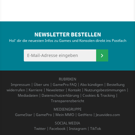
NEWSLETTER BESTELLEN
Hol' dir die neuesten Infos zu Games und Konsolen direkt ins Postfach
RUBRIKEN
Impressum
|
Über uns
|
GamePro FAQ
|
Abo kündigen
|
Bestellung
widerrufen
|
Karriere
|
Newsletter
|
Kontakt
|
Nutzungsbestimmungen
|
Mediadaten
|
Datenschutzerklärung
|
Cookies & Tracking
|
Transparenzbericht
MEDIENGRUPPE
GameStar
|
GamePro
|
Mein MMO
|
GetHero
|
Jeuxvideo.com
SOCIAL MEDIA
Twitter
|
Facebook
|
Instagram
|
TikTok