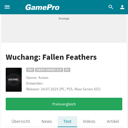
Wuchang: Fallen Feathers
PS5
XBOX SERIES X/S
PC
Genre: Action
Entwickler:
Release: 24.07.2025 (PC, PS5, Xbox Series X/S)
Preisvergleich
Übersicht
News
Test
Videos
Artikel