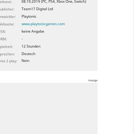
08.10.2019 (PC, PS4, Xbox One, Switch)
elease:
Team17 Digital Ltd
ublisher:
Playtonic
ntwickler:
www.playtonicgames.com
ebseite:
keine Angabe
SK:
-
DRM:
12 Stunden
pielzeit:
Deutsch
prachen:
Nein
ree 2 play: