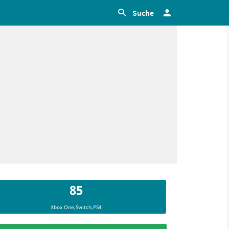
Suche
85
Xbox One,Switch,PS4