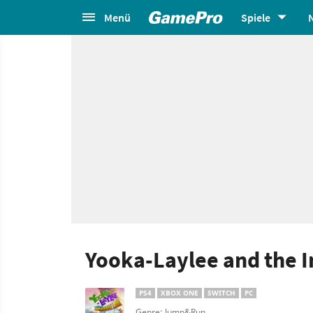
Menü
Spiele
Yooka-Laylee and the I
PS4
XBOX ONE
SWITCH
PC
Genre: Jump&Run