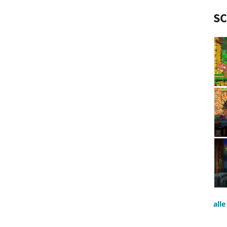
S
all