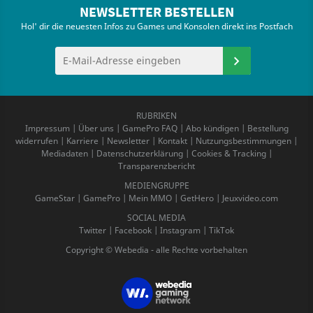
NEWSLETTER BESTELLEN
Hol' dir die neuesten Infos zu Games und Konsolen direkt ins Postfach
RUBRIKEN
Impressum
|
Über uns
|
GamePro FAQ
|
Abo kündigen
|
Bestellung
widerrufen
|
Karriere
|
Newsletter
|
Kontakt
|
Nutzungsbestimmungen
|
Mediadaten
|
Datenschutzerklärung
|
Cookies & Tracking
|
Transparenzbericht
MEDIENGRUPPE
GameStar
|
GamePro
|
Mein MMO
|
GetHero
|
Jeuxvideo.com
SOCIAL MEDIA
Twitter
|
Facebook
|
Instagram
|
TikTok
Copyright © Webedia - alle Rechte vorbehalten