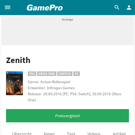
Zenith
PS4
XBOX ONE
SWITCH
PC
Genre: Action-Rollenspiel
Entwickler: Infinigon Games
Release: 20.09.2016 (PC, PS4, Switch), 30.09.2016 (Xbox
One)
Preisvergleich
Übersicht
News
Test
Videos
Artikel