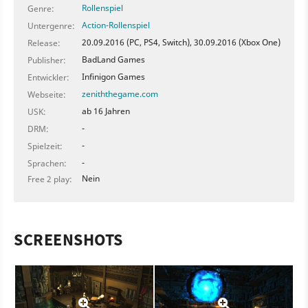
Rollenspiel
Genre:
Action-Rollenspiel
Untergenre:
20.09.2016 (PC, PS4, Switch), 30.09.2016 (Xbox One)
Release:
BadLand Games
Publisher:
Infinigon Games
Entwickler:
zeniththegame.com
Webseite:
ab 16 Jahren
USK:
-
DRM:
-
Spielzeit:
-
Sprachen:
Nein
Free 2 play:
SCREENSHOTS