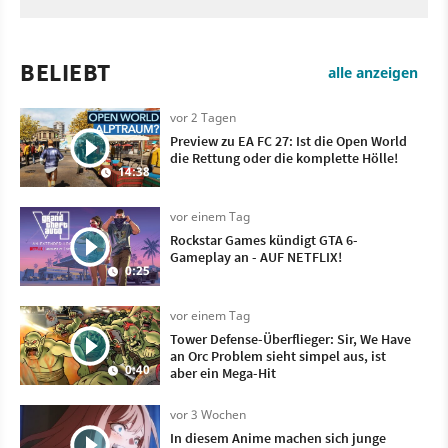
BELIEBT
alle anzeigen
vor 2 Tagen
Preview zu EA FC 27: Ist die Open World
die Rettung oder die komplette Hölle!
14:38
vor einem Tag
Rockstar Games kündigt GTA 6-
Gameplay an - AUF NETFLIX!
0:25
vor einem Tag
Tower Defense-Überflieger: Sir, We Have
an Orc Problem sieht simpel aus, ist
0:40
aber ein Mega-Hit
vor 3 Wochen
In diesem Anime machen sich junge