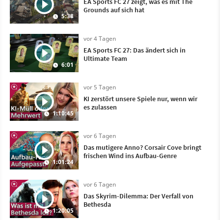
EA Sports FC 27 zeigt, was es mit The
Grounds auf sich hat
5:38
vor 4 Tagen
EA Sports FC 27: Das ändert sich in
Ultimate Team
6:01
vor 5 Tagen
KI zerstört unsere Spiele nur, wenn wir
es zulassen
1:10:45
vor 6 Tagen
Das mutigere Anno? Corsair Cove bringt
frischen Wind ins Aufbau-Genre
1:01:24
vor 6 Tagen
Das Skyrim-Dilemma: Der Verfall von
Bethesda
1:20:05