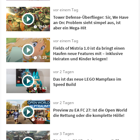
vor einem Tag
Tower Defense-Überflieger: Sir, We Have
an Orc Problem sieht simpel aus, ist
0:40
aber ein Mega-Hit
vor einem Tag
Fields of Mistria 1.0 ist da bringt einen
Haufen neue Features mit – inklusive
1:20
Heiraten und Kinder kriegen!
vor 2 Tagen
Das ist das neue LEGO Mampfaxo im
Speed Build
1:43
vor 2 Tagen
Preview zu EA FC 27: Ist die Open World
die Rettung oder die komplette Hölle!
14:38
vor 3 Tagen