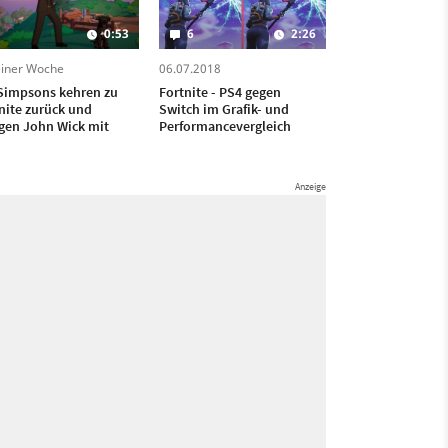
0:53
6
2:26
einer Woche
06.07.2018
Simpsons kehren zu
Fortnite - PS4 gegen
nite zurück und
Switch im Grafik- und
gen John Wick mit
Performancevergleich