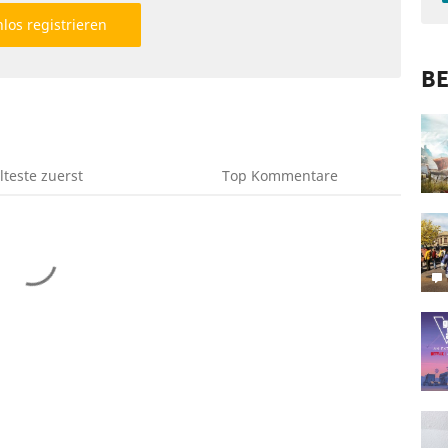
los registrieren
BE
lteste
zuerst
Top
Kommentare