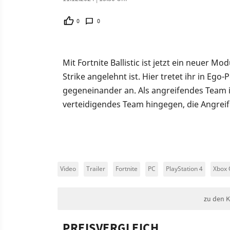
0
0
Mit Fortnite Ballistic ist jetzt ein neuer M
Strike angelehnt ist. Hier tretet ihr in Ego
gegeneinander an. Als angreifendes Team is
verteidigendes Team hingegen, die Angrei
Video
Trailer
Fortnite
PC
PlayStation 4
Xbox
zu den 
PREISVERGLEICH