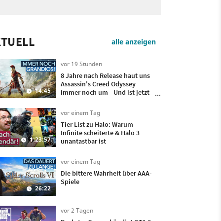
KTUELL
alle anzeigen
vor 19 Stunden
8 Jahre nach Release haut uns
Assassin's Creed Odyssey
14:45
immer noch um - Und ist jetzt
sogar besser!
vor einem Tag
Tier List zu Halo: Warum
Infinite scheiterte & Halo 3
1:23:57
unantastbar ist
vor einem Tag
Die bittere Wahrheit über AAA-
Spiele
26:22
vor 2 Tagen