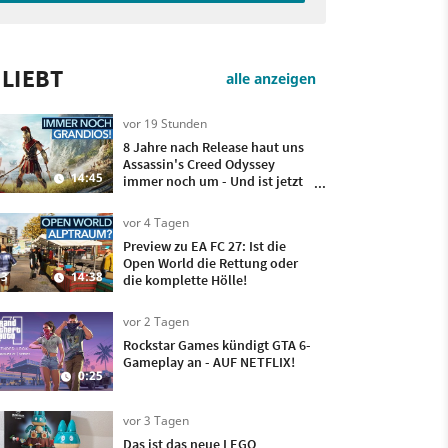
LIEBT
alle anzeigen
vor 19 Stunden
8 Jahre nach Release haut uns
Assassin's Creed Odyssey
14:45
immer noch um - Und ist jetzt
sogar besser!
vor 4 Tagen
Preview zu EA FC 27: Ist die
Open World die Rettung oder
3
14:38
die komplette Hölle!
vor 2 Tagen
Rockstar Games kündigt GTA 6-
Gameplay an - AUF NETFLIX!
0:25
vor 3 Tagen
Das ist das neue LEGO