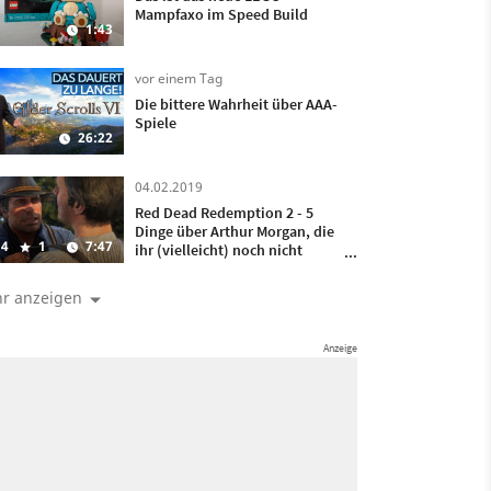
Mampfaxo im Speed Build
1:43
vor einem Tag
Die bittere Wahrheit über AAA-
Spiele
26:22
04.02.2019
Red Dead Redemption 2 - 5
Dinge über Arthur Morgan, die
4
1
7:47
ihr (vielleicht) noch nicht
wusstet
r anzeigen