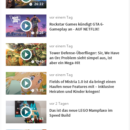
26:22
vor einem Tag
Rockstar Games kündigt GTA 6-
Gameplay an - AUF NETFLIX!
0:25
vor einem Tag
Tower Defense-Überflieger: Sir, We Have
an Orc Problem sieht simpel aus, ist
0:40
aber ein Mega-Hit
vor einem Tag
Fields of Mistria 1.0 ist da bringt einen
Haufen neue Features mit – inklusive
1:20
Heiraten und Kinder kriegen!
vor 2 Tagen
Das ist das neue LEGO Mampfaxo im
Speed Build
1:43