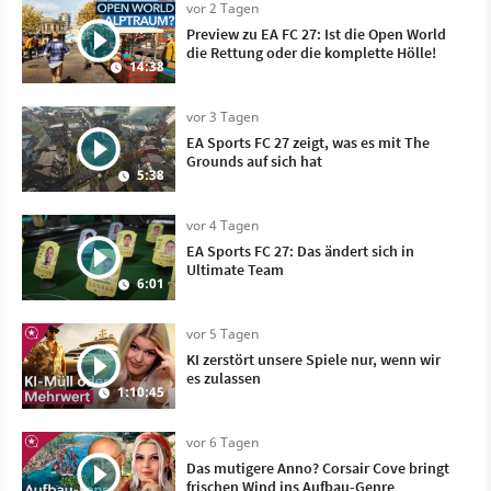
vor 2 Tagen
Preview zu EA FC 27: Ist die Open World
die Rettung oder die komplette Hölle!
14:38
vor 3 Tagen
EA Sports FC 27 zeigt, was es mit The
Grounds auf sich hat
5:38
vor 4 Tagen
EA Sports FC 27: Das ändert sich in
Ultimate Team
6:01
vor 5 Tagen
KI zerstört unsere Spiele nur, wenn wir
es zulassen
1:10:45
vor 6 Tagen
Das mutigere Anno? Corsair Cove bringt
frischen Wind ins Aufbau-Genre