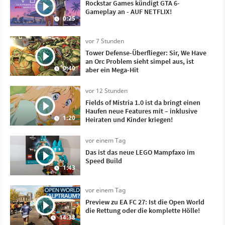
Rockstar Games kündigt GTA 6-
Gameplay an - AUF NETFLIX!
0:25
vor 7 Stunden
Tower Defense-Überflieger: Sir, We Have
an Orc Problem sieht simpel aus, ist
0:40
aber ein Mega-Hit
vor 12 Stunden
Fields of Mistria 1.0 ist da bringt einen
Haufen neue Features mit – inklusive
1:20
Heiraten und Kinder kriegen!
vor einem Tag
Das ist das neue LEGO Mampfaxo im
Speed Build
1:43
vor einem Tag
Preview zu EA FC 27: Ist die Open World
die Rettung oder die komplette Hölle!
14:38