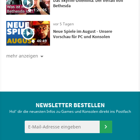
Das Skyrim-Dilemma: Der Verfall von
Bethesda
1:20:05
vor 5 Tagen
Neue Spiele im August - Unsere
Vorschau für PC und Konsolen
46:49
mehr anzeigen
NEWSLETTER BESTELLEN
Hol' dir die neuesten Infos zu Games und Konsolen direkt ins Postfach