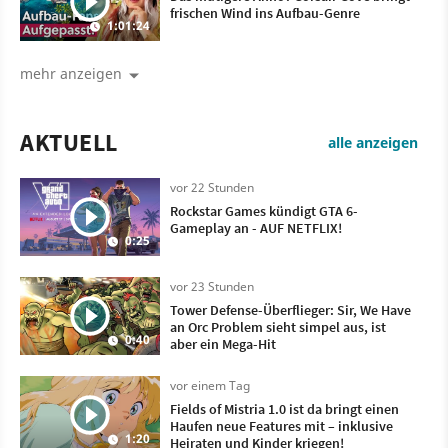
frischen Wind ins Aufbau-Genre
1:01:24
mehr anzeigen
AKTUELL
alle anzeigen
vor 22 Stunden
Rockstar Games kündigt GTA 6-
Gameplay an - AUF NETFLIX!
0:25
vor 23 Stunden
Tower Defense-Überflieger: Sir, We Have
an Orc Problem sieht simpel aus, ist
0:40
aber ein Mega-Hit
vor einem Tag
Fields of Mistria 1.0 ist da bringt einen
Haufen neue Features mit – inklusive
1:20
Heiraten und Kinder kriegen!