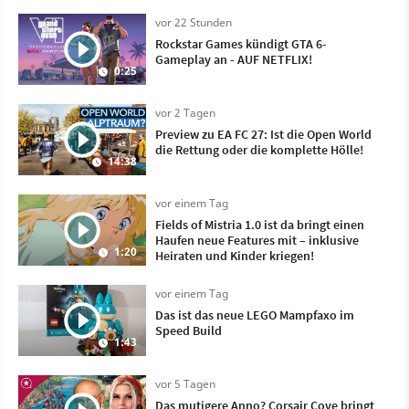
vor 22 Stunden
Rockstar Games kündigt GTA 6-
Gameplay an - AUF NETFLIX!
0:25
vor 2 Tagen
Preview zu EA FC 27: Ist die Open World
die Rettung oder die komplette Hölle!
14:38
vor einem Tag
Fields of Mistria 1.0 ist da bringt einen
Haufen neue Features mit – inklusive
1:20
Heiraten und Kinder kriegen!
vor einem Tag
Das ist das neue LEGO Mampfaxo im
Speed Build
1:43
vor 5 Tagen
Das mutigere Anno? Corsair Cove bringt