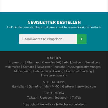
NEWSLETTER BESTELLEN
Hol' dir die neuesten Infos zu Games und Konsolen direkt ins Postfach
RUBRIKEN
Impressum
|
Über uns
|
GamePro FAQ
|
Abo kündigen
|
Bestellung
widerrufen
|
Karriere
|
Newsletter
|
Kontakt
|
Nutzungsbestimmungen
|
Mediadaten
|
Datenschutzerklärung
|
Cookies & Tracking
|
Transparenzbericht
MEDIENGRUPPE
GameStar
|
GamePro
|
Mein MMO
|
GetHero
|
Jeuxvideo.com
SOCIAL MEDIA
Twitter
|
Facebook
|
Instagram
|
TikTok
Copyright © Webedia - alle Rechte vorbehalten