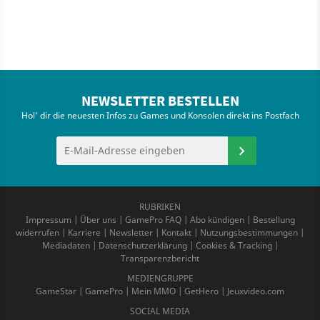
NEWSLETTER BESTELLEN
Hol' dir die neuesten Infos zu Games und Konsolen direkt ins Postfach
RUBRIKEN
Impressum
|
Über uns
|
GamePro FAQ
|
Abo kündigen
|
Bestellung
widerrufen
|
Karriere
|
Newsletter
|
Kontakt
|
Nutzungsbestimmungen
|
Mediadaten
|
Datenschutzerklärung
|
Cookies & Tracking
|
Transparenzbericht
MEDIENGRUPPE
GameStar
|
GamePro
|
Mein MMO
|
GetHero
|
Jeuxvideo.com
SOCIAL MEDIA