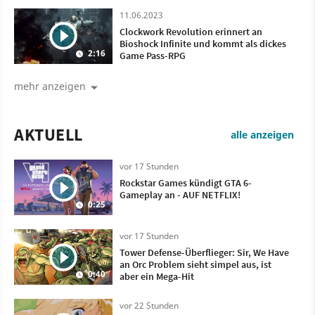
11.06.2023
Clockwork Revolution erinnert an
Bioshock Infinite und kommt als dickes
2:16
Game Pass-RPG
mehr anzeigen
AKTUELL
alle anzeigen
vor 17 Stunden
Rockstar Games kündigt GTA 6-
Gameplay an - AUF NETFLIX!
0:25
vor 17 Stunden
Tower Defense-Überflieger: Sir, We Have
an Orc Problem sieht simpel aus, ist
0:40
aber ein Mega-Hit
vor 22 Stunden