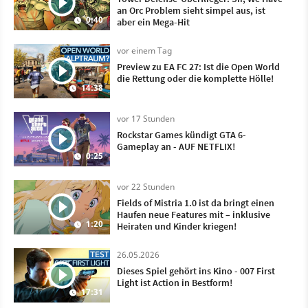
an Orc Problem sieht simpel aus, ist
0:40
aber ein Mega-Hit
vor einem Tag
Preview zu EA FC 27: Ist die Open World
die Rettung oder die komplette Hölle!
14:38
vor 17 Stunden
Rockstar Games kündigt GTA 6-
Gameplay an - AUF NETFLIX!
0:25
vor 22 Stunden
Fields of Mistria 1.0 ist da bringt einen
Haufen neue Features mit – inklusive
1:20
Heiraten und Kinder kriegen!
26.05.2026
Dieses Spiel gehört ins Kino - 007 First
Light ist Action in Bestform!
17:31