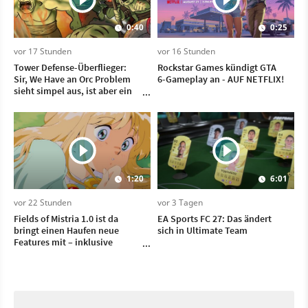
0:40
0:25
vor 17 Stunden
vor 16 Stunden
Tower Defense-Überflieger:
Rockstar Games kündigt GTA
Sir, We Have an Orc Problem
6-Gameplay an - AUF NETFLIX!
sieht simpel aus, ist aber ein
Mega-Hit
1:20
6:01
vor 22 Stunden
vor 3 Tagen
Fields of Mistria 1.0 ist da
EA Sports FC 27: Das ändert
bringt einen Haufen neue
sich in Ultimate Team
Features mit – inklusive
Heiraten und Kinder kriegen!