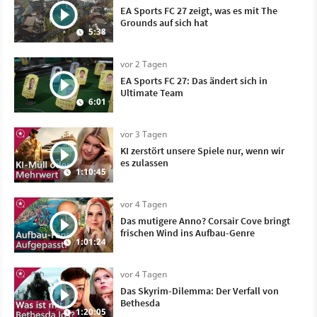
EA Sports FC 27 zeigt, was es mit The
Grounds auf sich hat
5:38
vor 2 Tagen
EA Sports FC 27: Das ändert sich in
Ultimate Team
6:01
vor 3 Tagen
KI zerstört unsere Spiele nur, wenn wir
es zulassen
1:10:45
vor 4 Tagen
Das mutigere Anno? Corsair Cove bringt
frischen Wind ins Aufbau-Genre
1:01:24
vor 4 Tagen
Das Skyrim-Dilemma: Der Verfall von
Bethesda
1:20:05