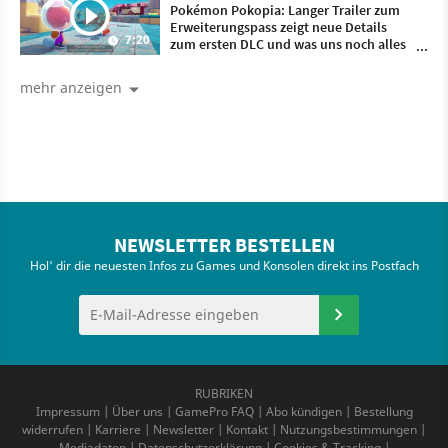
Pokémon Pokopia: Langer Trailer zum
Erweiterungspass zeigt neue Details
7:20
zum ersten DLC und was uns noch alles
erwartet
mehr anzeigen
NEWSLETTER BESTELLEN
Hol' dir die neuesten Infos zu Games und Konsolen direkt ins Postfach
RUBRIKEN
Impressum
|
Über uns
|
GamePro FAQ
|
Abo kündigen
|
Bestellung
widerrufen
|
Karriere
|
Newsletter
|
Kontakt
|
Nutzungsbestimmungen
|
Mediadaten
|
Datenschutzerklärung
|
Cookies & Tracking
|