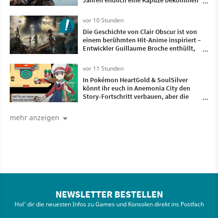
Jahren endlich eine Kapuze bekommen
und ist damit komplett
vor 10 Stunden
Die Geschichte von Clair Obscur ist von
einem berühmten Hit-Anime inspiriert –
Entwickler Guillaume Broche enthüllt,
welcher es ist
vor 11 Stunden
In Pokémon HeartGold & SoulSilver
könnt ihr euch in Anemonia City den
Story-Fortschritt verbauen, aber die
Entwickler haben eine clevere Notfall-
Mechanik eingebaut
mehr anzeigen
NEWSLETTER BESTELLEN
Hol' dir die neuesten Infos zu Games und Konsolen direkt ins Postfach