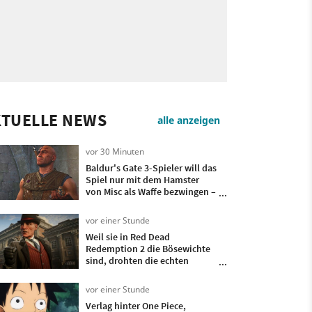
KTUELLE NEWS
alle anzeigen
vor 30 Minuten
Baldur's Gate 3-Spieler will das
Spiel nur mit dem Hamster
von Misc als Waffe bezwingen –
im schwierigsten Modus
vor einer Stunde
Weil sie in Red Dead
Redemption 2 die Bösewichte
sind, drohten die echten
Pinkertons Rockstar mit einer
Klage
vor einer Stunde
Verlag hinter One Piece,