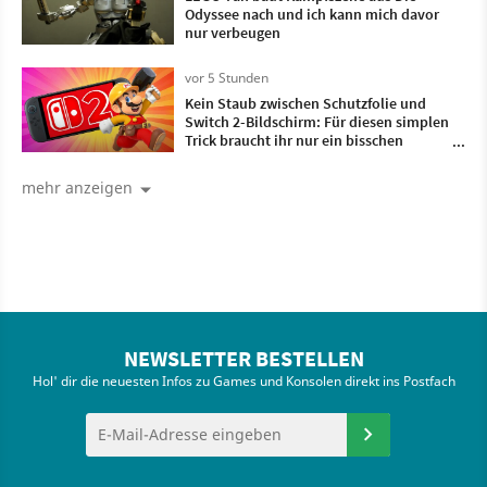
Odyssee nach und ich kann mich davor
nur verbeugen
vor 5 Stunden
Kein Staub zwischen Schutzfolie und
Switch 2-Bildschirm: Für diesen simplen
Trick braucht ihr nur ein bisschen
Frischhaltefolie
mehr anzeigen
NEWSLETTER BESTELLEN
Hol' dir die neuesten Infos zu Games und Konsolen direkt ins Postfach