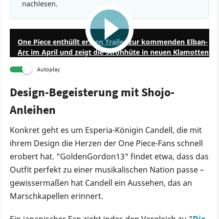
nachlesen.
0:30
One Piece enthüllt ersten Trailer zur kommenden Elban-
Arc im April und zeigt die Strohhüte in neuen Klamotten
Autoplay
Design-Begeisterung mit Shojo-
Anleihen
Konkret geht es um Esperia-Königin Candell, die mit
ihrem Design die Herzen der One Piece-Fans schnell
erobert hat. "GoldenGordon13" findet etwa, dass das
Outfit perfekt zu einer musikalischen Nation passe –
gewissermaßen hat Candell ein Aussehen, das an
Marschkapellen erinnert.
Ein japanischer Fan zieht indes den Vergleich zu "
Die