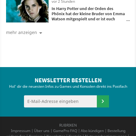
vor 2 Stunden
In Harry Potter und der Orden des
Phönix hat der kleine Bruder von Emma
Watson mitgespielt und er ist euch
sicher nicht aufgefallen
mehr anzeigen
NEWSLETTER BESTELLEN
Hol' dir die neuesten Infos zu Games und Konsolen direkt ins Postfach
RUBRIKEN
Impressum
|
Über uns
|
GamePro FAQ
|
Abo kündigen
|
Bestellung