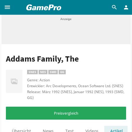
Addams Family, The
SNES
NES
SMD
GG
Genre: Action
Entwickler: Arc Developments, Ocean Software Ltd. (SNES)
Release: März 1992 (SNES), Januar 1992 (NES), 1993 (SMD,
GG)
Preisvergleich
Übersicht
News
Test
Videos
Artikel