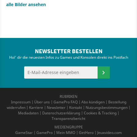
alle Bilder ansehen
NEWSLETTER BESTELLEN
Hol' dir die neuesten Infos zu Games und Konsolen direkt ins Postfach
RUBRIKEN
Impressum
|
Über uns
|
GamePro FAQ
|
Abo kündigen
|
Bestellung
widerrufen
|
Karriere
|
Newsletter
|
Kontakt
|
Nutzungsbestimmungen
|
Mediadaten
|
Datenschutzerklärung
|
Cookies & Tracking
|
Transparenzbericht
MEDIENGRUPPE
GameStar
|
GamePro
|
Mein MMO
|
GetHero
|
Jeuxvideo.com