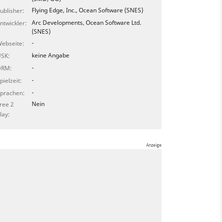
Flying Edge, Inc., Ocean Software (SNES)
ublisher:
Arc Developments, Ocean Software Ltd.
ntwickler:
(SNES)
-
ebseite:
keine Angabe
SK:
-
DRM:
-
pielzeit:
-
prachen:
Nein
ree 2
lay: