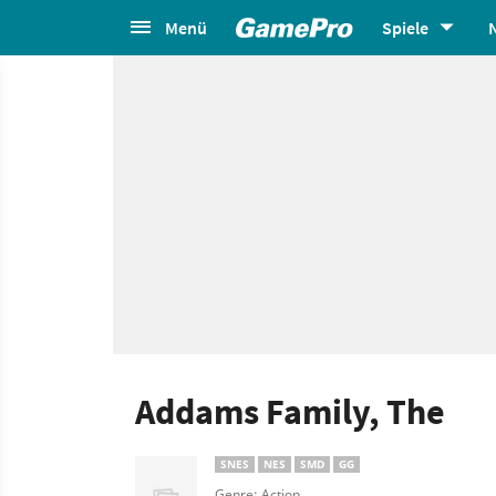
Menü
Spiele
Addams Family, The
SNES
NES
SMD
GG
Genre: Action