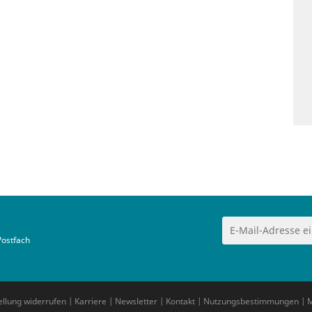
Postfach
ellung widerrufen
|
Karriere
|
Newsletter
|
Kontakt
|
Nutzungsbestimmungen
|
M