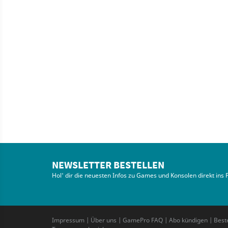
NEWSLETTER BESTELLEN
Hol' dir die neuesten Infos zu Games und Konsolen direkt ins 
Impressum
|
Über uns
|
GamePro FAQ
|
Abo kündigen
|
Best