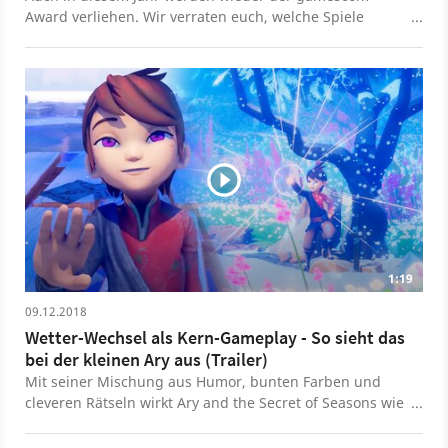
Award verliehen. Wir verraten euch, welche Spiele
Chancen auf einen der Preise haben.
1:19
09.12.2018
Wetter-Wechsel als Kern-Gameplay - So sieht das
bei der kleinen Ary aus (Trailer)
Mit seiner Mischung aus Humor, bunten Farben und
cleveren Rätseln wirkt Ary and the Secret of Seasons wie
das ideale Familienspiel. Der 3D Plattformer wurde für
das dritte Quartal 2019 angekündigt und soll für PC,