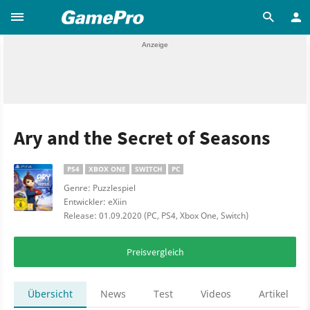
Ary and the Secret of Seasons
PS4
XBOX ONE
SWITCH
PC
Genre: Puzzlespiel
Entwickler: eXiin
Release: 01.09.2020 (PC, PS4, Xbox One, Switch)
Preisvergleich
Übersicht
News
Test
Videos
Artikel