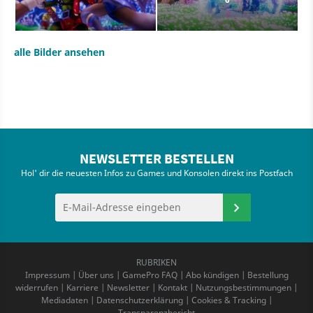
alle Bilder ansehen
NEWSLETTER BESTELLEN
Hol' dir die neuesten Infos zu Games und Konsolen direkt ins Postfach
RUBRIKEN
Impressum
|
Über uns
|
GamePro FAQ
|
Abo kündigen
|
Bestellung
widerrufen
|
Karriere
|
Newsletter
|
Kontakt
|
Nutzungsbestimmungen
|
Mediadaten
|
Datenschutzerklärung
|
Cookies & Tracking
|
Transparenzbericht