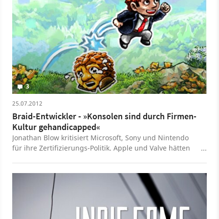
Jahr 2024 für PS5, Xbox Series X/S, PS4, Xbox One,
Nintendo Switch, PC und Mobile erschienen.
3
25.07.2012
Braid-Entwickler - »Konsolen sind durch Firmen-
Kultur gehandicapped«
Jonathan Blow kritisiert Microsoft, Sony und Nintendo
für ihre Zertifizierungs-Politik. Apple und Valve hätten
gezeigt, wie man benutzerfreundlicher arbeitet.