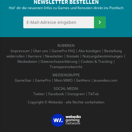
NEWSLETTER BESTELLEN
Hol' dir die neuesten Infos zu Games und Konsolen direkt ins Postfach
RUBRIKEN
Impressum
|
Über uns
|
GamePro FAQ
|
Abo kündigen
|
Bestellung
widerrufen
|
Karriere
|
Newsletter
|
Kontakt
|
Nutzungsbestimmungen
|
Mediadaten
|
Datenschutzerklärung
|
Cookies & Tracking
|
Transparenzbericht
MEDIENGRUPPE
GameStar
|
GamePro
|
Mein MMO
|
GetHero
|
Jeuxvideo.com
SOCIAL MEDIA
Twitter
|
Facebook
|
Instagram
|
TikTok
Copyright © Webedia - alle Rechte vorbehalten