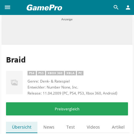
Braid
PS4
PS3
XBOX 360
XBLA
PC
Genre: Denk- & Ratespiel
Entwickler: Number None, Inc.
Release: 11.04.2009 (PC, PS4, PS3, Xbox 360, Android)
Preisvergleich
Übersicht
News
Test
Videos
Artikel