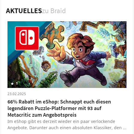
PC
Spiel
Xbox Live Arcade
Xbox
Denk- & Ratespiel
AKTUELLES
zu Braid
Strategie
Xbox Game Studios
Rondomedia
Number None, Inc.
1
23.02.2025
66% Rabatt im eShop: Schnappt euch diesen
legendären Puzzle-Platformer mit 93 auf
Metacritic zum Angebotspreis
Im eShop gibt es derzeit wieder ein paar verlockende
Angebote. Darunter auch einen absoluten Klassiker, den
man jetzt zum Angebotspreis nachholen kann.