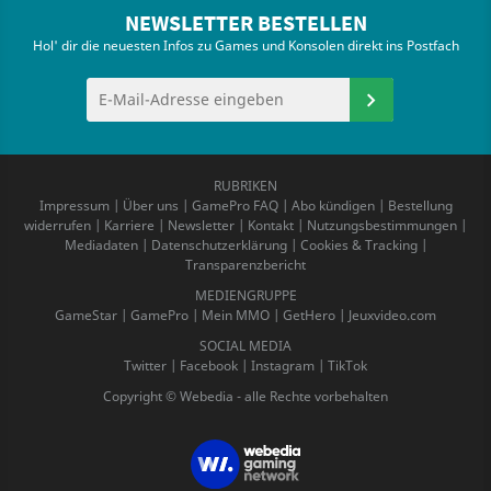
NEWSLETTER BESTELLEN
Hol' dir die neuesten Infos zu Games und Konsolen direkt ins Postfach
RUBRIKEN
Impressum
|
Über uns
|
GamePro FAQ
|
Abo kündigen
|
Bestellung
widerrufen
|
Karriere
|
Newsletter
|
Kontakt
|
Nutzungsbestimmungen
|
Mediadaten
|
Datenschutzerklärung
|
Cookies & Tracking
|
Transparenzbericht
MEDIENGRUPPE
GameStar
|
GamePro
|
Mein MMO
|
GetHero
|
Jeuxvideo.com
SOCIAL MEDIA
Twitter
|
Facebook
|
Instagram
|
TikTok
Copyright © Webedia - alle Rechte vorbehalten