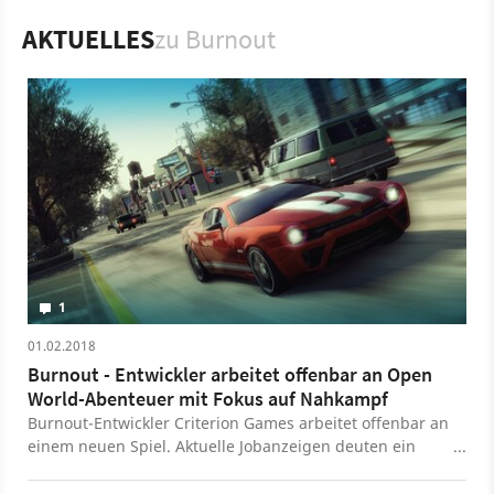
basieren. Das hervorstechendste Feature von Burnout ist
AKTUELLES
zu Burnout
der "Burn Meter" - eine Anzeige, die ihr mit gewagten
Stunts, wie in den Gegenverkehr rasen oder um Kurven
driften, füllen könnt. Ist der Burn Meter aufgeladen,
bekommt euer Wagen einen Speed Boost.
Spiel
GameCube
Handy
PlayStation 2
Xbox
Mobile
Nintendo
PlayStation
Xbox
1
01.02.2018
Burnout - Entwickler arbeitet offenbar an Open
World-Abenteuer mit Fokus auf Nahkampf
Burnout-Entwickler Criterion Games arbeitet offenbar an
einem neuen Spiel. Aktuelle Jobanzeigen deuten ein
Open World Action-Adventure mit Nahkampf-Fokus an.