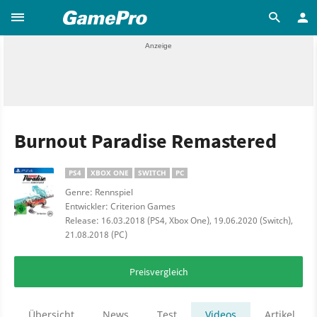
Burnout Paradise Remastered
PS4
XBOX ONE
SWITCH
PC
Genre: Rennspiel
Entwickler: Criterion Games
Release: 16.03.2018 (PS4, Xbox One), 19.06.2020 (Switch),
21.08.2018 (PC)
Preisvergleich
Übersicht
News
Test
Videos
Artikel