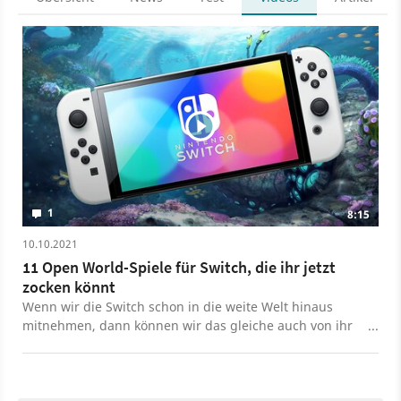
1
8:15
10.10.2021
11 Open World-Spiele für Switch, die ihr jetzt
zocken könnt
Wenn wir die Switch schon in die weite Welt hinaus
mitnehmen, dann können wir das gleiche auch von ihr
verlangen. Nintendos Hybridkonsole hat bereits einige
hochkarätige Open World-Spiele im Angebot, unter
anderen The Elder Scrolls 5: Skyrim, die Assassin’s Creed
Rogue Collection, The Witcher 3: Wild Hunt und