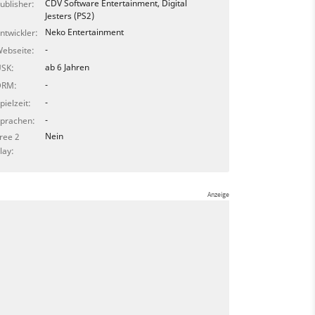
CDV Software Entertainment, Digital
ublisher:
Jesters (PS2)
Neko Entertainment
ntwickler:
-
ebseite:
ab 6 Jahren
SK:
-
DRM:
-
pielzeit:
-
prachen:
Nein
ree 2
lay: