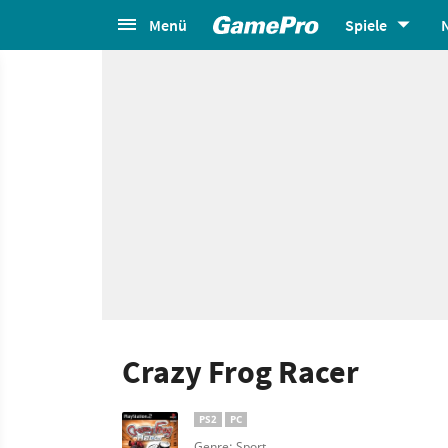
Menü
Spiele
Crazy Frog Racer
PS2
PC
Genre: Sport