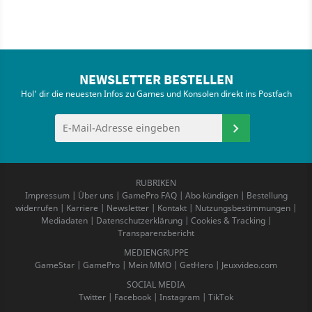
NEWSLETTER BESTELLEN
Hol' dir die neuesten Infos zu Games und Konsolen direkt ins Postfach
RUBRIKEN
Impressum
|
Über uns
|
GamePro FAQ
|
Abo kündigen
|
Bestellung
widerrufen
|
Karriere
|
Newsletter
|
Kontakt
|
Nutzungsbestimmungen
|
Mediadaten
|
Datenschutzerklärung
|
Cookies & Tracking
|
Transparenzbericht
MEDIENGRUPPE
GameStar
|
GamePro
|
Mein MMO
|
GetHero
|
Jeuxvideo.com
SOCIAL MEDIA
Twitter
|
Facebook
|
Instagram
|
TikTok